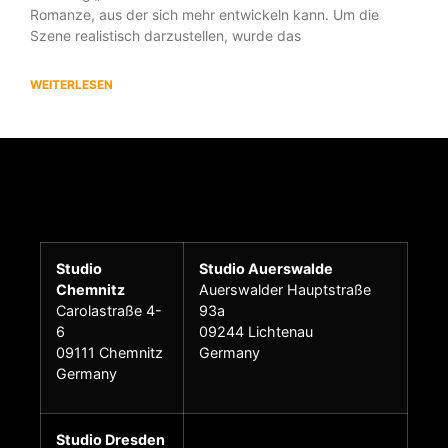
Romanze, aus der sich mehr entwickeln kann. Um die
Szene realistisch darzustellen, wurde das
WEITERLESEN
Studio
Studio Auerswalde
Chemnitz
Auerswalder Hauptstraße
Carolastraße 4-
93a
6
09244 Lichtenau
09111 Chemnitz
Germany
Germany
Studio Dresden