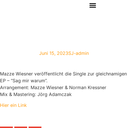
Mazze Wiesner – Sag
mir warum
Juni 15, 2023
SJ-admin
Mazze Wiesner veröffentlicht die Single zur gleichnamigen
EP – “Sag mir warum”.
Arrangement: Mazze Wiesner & Norman Kressner
Mix & Mastering: Jörg Adamczak
Hier ein Link
Share the Post: