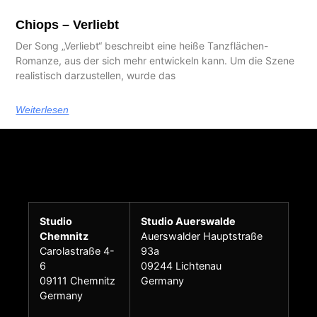
Chiops – Verliebt
Der Song „Verliebt“ beschreibt eine heiße Tanzflächen-
Romanze, aus der sich mehr entwickeln kann. Um die Szene
realistisch darzustellen, wurde das
Weiterlesen
Studio
Studio Auerswalde
Chemnitz
Auerswalder Hauptstraße
Carolastraße 4-
93a
6
09244 Lichtenau
09111 Chemnitz
Germany
Germany